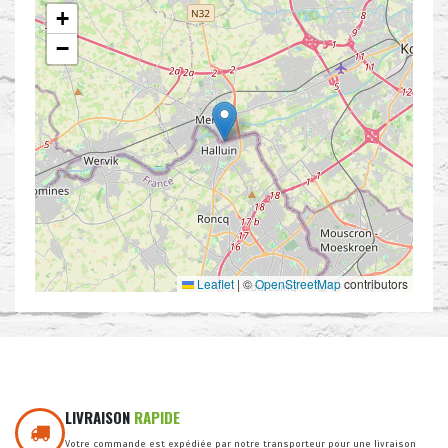
+
−
Leaflet
|
©
OpenStreetMap
contributors
LIVRAISON
RAPIDE
Votre commande est expédiée par notre transporteur pour une livraison