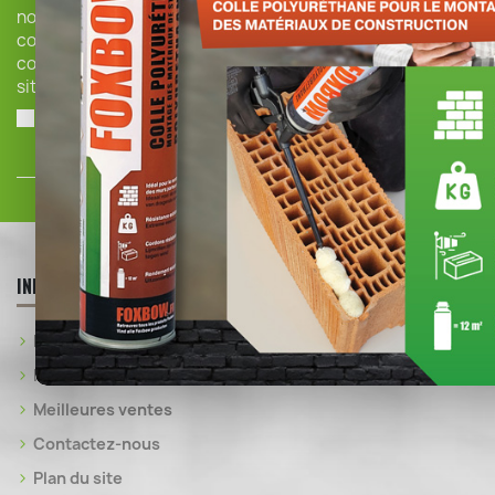
nos informations de
contact dans les
conditions d'utilisation du
site.
J'accepte les conditions
générales et la politique de
confidentialité
INFOS PRATIQUES
Promotions
Nouveaux produits
Meilleures ventes
Contactez-nous
Plan du site