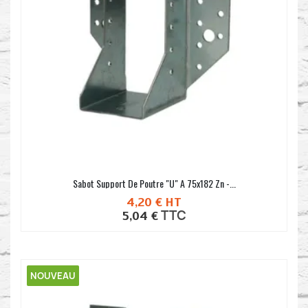
Sabot Support De Poutre "U" A 75x182 Zn -...
4,20 €
HT
TTC
5,04 €
NOUVEAU