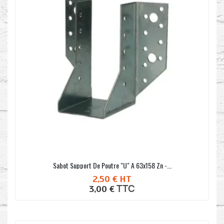
Sabot Support De Poutre "U" A 63x158 Zn -...
2,50 €
HT
TTC
3,00 €