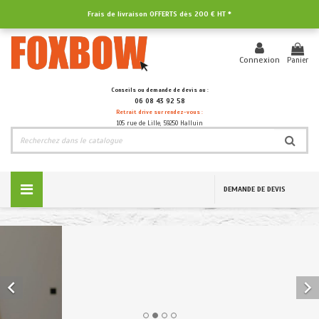
Frais de livraison OFFERTS dès
200 € HT
*
Panier
Connexion
Conseils ou demande de devis au :
06 08 43 92 58
Retrait drive sur rendez-vous :
105 rue de Lille, 59250 Halluin
DEMANDE DE DEVIS

