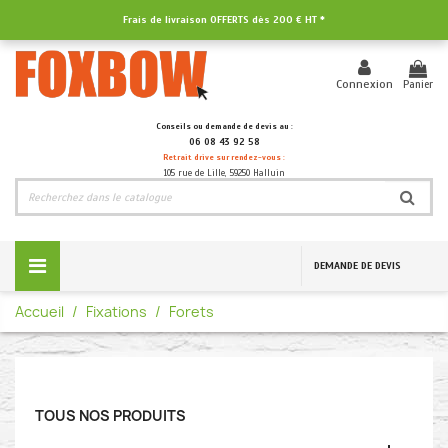
Frais de livraison OFFERTS dès
200 € HT
*
Panier
Connexion
Conseils ou demande de devis au :
06 08 43 92 58
Retrait drive sur rendez-vous :
105 rue de Lille, 59250 Halluin
DEMANDE DE DEVIS
Accueil
Fixations
Forets
TOUS NOS PRODUITS