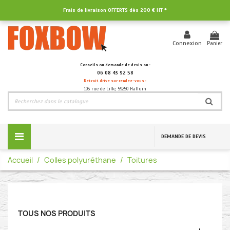
Frais de livraison OFFERTS dès
200 € HT
*
Panier
Connexion
Conseils ou demande de devis au :
06 08 43 92 58
Retrait drive sur rendez-vous :
105 rue de Lille, 59250 Halluin
DEMANDE DE DEVIS
Accueil
Colles polyuréthane
Toitures
TOUS NOS PRODUITS