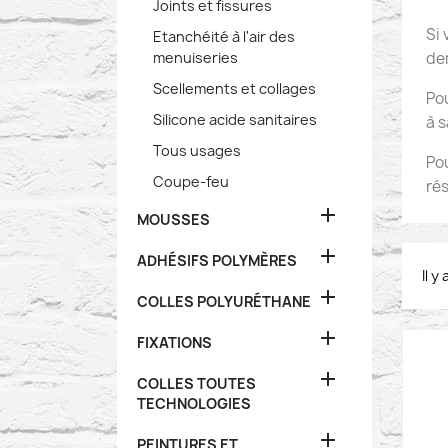
Joints et fissures
Si 
Etanchéité à l'air des
menuiseries
de
Scellements et collages
Pou
Silicone acide sanitaires
à s
Tous usages
Pou
Coupe-feu
ré

MOUSSES

ADHÉSIFS POLYMÈRES
Il y

COLLES POLYURÉTHANE

FIXATIONS

COLLES TOUTES
TECHNOLOGIES

PEINTURES ET