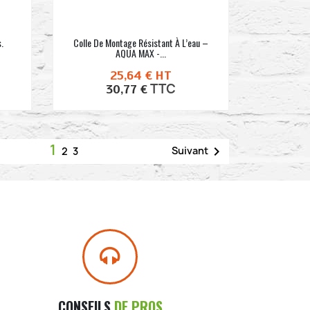
s.
Colle De Montage Résistant À L’eau –
AQUA MAX -...
25,64 €
HT
TTC
30,77 €
1

Suivant
2
3
CONSEILS
DE PROS