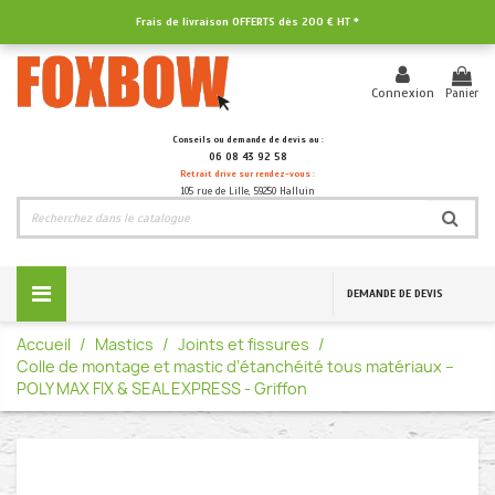
Frais de livraison OFFERTS dès
200 € HT
*
Panier
Connexion
Conseils ou demande de devis au :
06 08 43 92 58
Retrait drive sur rendez-vous :
105 rue de Lille, 59250 Halluin
DEMANDE DE DEVIS
Accueil
Mastics
Joints et fissures
Colle de montage et mastic d’étanchéité tous matériaux –
POLY MAX FIX & SEAL EXPRESS - Griffon