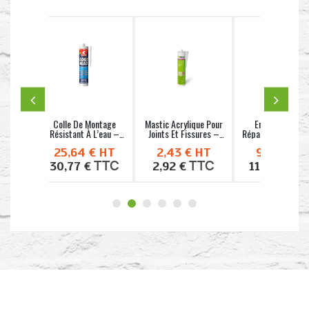
e
Mastic Acrylique Pour
Enduit Léger De
Mastic Colle MS
 –
Joints Et Fissures –
Réparation – Liteplast
Polymère –
LD...
- QUILOSA
PARABOND 600
T
2,43 €
HT
9,90 €
HT
6,90 €
HT
Coloris...
C
TTC
TTC
TTC
2,92 €
11,88 €
8,28 €