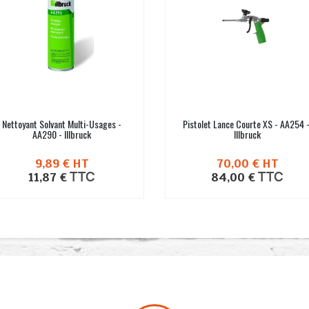
Nettoyant Solvant Multi-Usages -
Pistolet Lance Courte XS - AA254 
AA290 - Illbruck
Illbruck
9,89 €
HT
70,00 €
HT
TTC
TTC
11,87 €
84,00 €