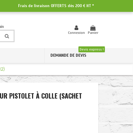
Frais de livraison OFFERTS dès
200 € HT
*
uin
Connexion
Panier
Devis express !
DEMANDE DE DEVIS
12)
UR PISTOLET À COLLE (SACHET