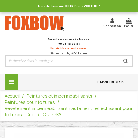
Frais de livraison OFFERTS dès
200 € HT
*
Panier
Connexion
Conseils ou demande de devis au :
06 08 43 92 58
Retrait drive sur rendez-vous :
105 rue de Lille, 59250 Halluin
DEMANDE DE DEVIS
Accueil
Peintures et imperméabilisants
Peintures pour toitures
Revêtement imperméabilisant hautement réfléchissant pour
toitures - Cool R - QUILOSA