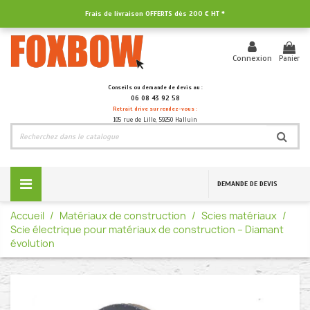
Frais de livraison OFFERTS dès
200 € HT
*
Panier
Connexion
Conseils ou demande de devis au :
06 08 43 92 58
Retrait drive sur rendez-vous :
105 rue de Lille, 59250 Halluin
DEMANDE DE DEVIS
Accueil
Matériaux de construction
Scies matériaux
Scie électrique pour matériaux de construction – Diamant
évolution