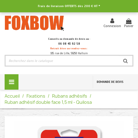
Frais de livraison OFFERTS dès
200 € HT
*
Panier
Connexion
Conseils ou demande de devis au :
06 08 43 92 58
Retrait drive sur rendez-vous :
105 rue de Lille, 59250 Halluin
DEMANDE DE DEVIS
Accueil
Fixations
Rubans adhésifs
Ruban adhésif double face 1,5 ml - Quilosa