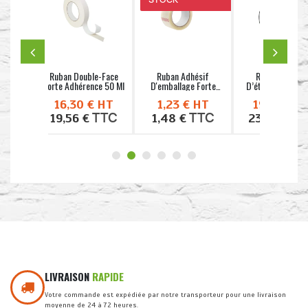
 Multi
Ruban Double-Face
Ruban Adhésif
Ruban Adhésif
3 Ml –
Forte Adhérence 50 Ml
D'emballage Forte
D’étanchéité - H
.
Adhérence 66 Ml
200 - Griffon
HT
16,30 €
HT
1,23 €
HT
19,27 €
H
TC
TTC
TTC
TT
19,56 €
1,48 €
23,12 €
LIVRAISON
RAPIDE
Votre commande est expédiée par notre transporteur pour une livraison
moyenne de 24 à 72 heures.